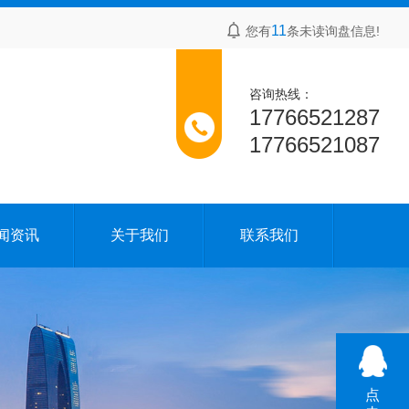
11
您有
条未读询盘信息!
咨询热线：
17766521287
17766521087
闻资讯
关于我们
联系我们
点